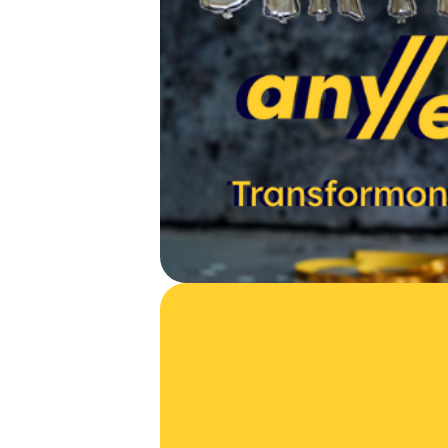
🎉
L’anniv