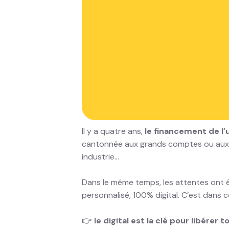
d’anyleas
4 années au service du financement 
Lien vers la vidéo
https://youtu.be/tdJ
Le leasing à l’ère
Il y a quatre ans,
le financement de l’
cantonnée aux grands comptes ou aux flo
industrie…
Dans le même temps, les attentes ont 
personnalisé, 100% digital. C’est dans 
👉
le digital est la clé pour libérer t