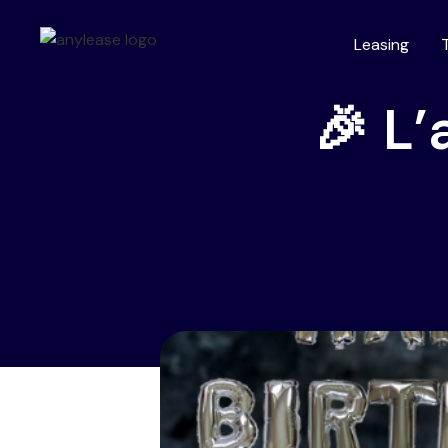
Leasing
🎉 L’