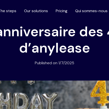
The steps
Our solutions
Pricing
Qui sommes-nous
anniversaire des
d’anylease
Published on
1/7/2025