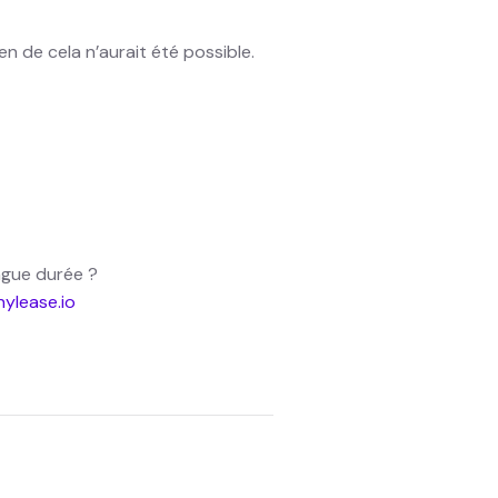
ien de cela n’aurait été possible.
ngue durée ?
ylease.io