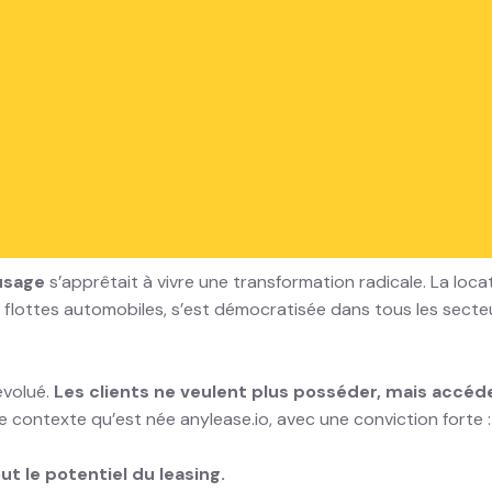
e
de l’usage et de la transformation du leasing
MZrkj-Es
 du digital : 4 ans de mutatio
usage
s’apprêtait à vivre une transformation radicale. La loca
ttes automobiles, s’est démocratisée dans tous les secteurs :
évolué.
Les clients ne veulent plus posséder, mais accéde
ce contexte qu’est née anylease.io, avec une conviction forte :
out le potentiel du leasing.